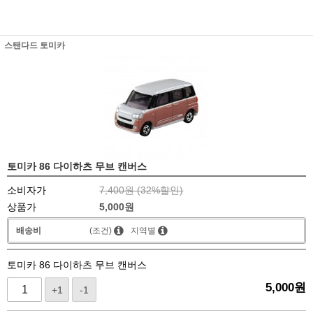
스탠다드 토미카
토미카 86 다이하츠 무브 캔버스
소비자가
7,400원 (
32
%할인)
상품가
5,000
원
배송비
(조건)
지역별
토미카 86 다이하츠 무브 캔버스
5,000
원
+1
-1