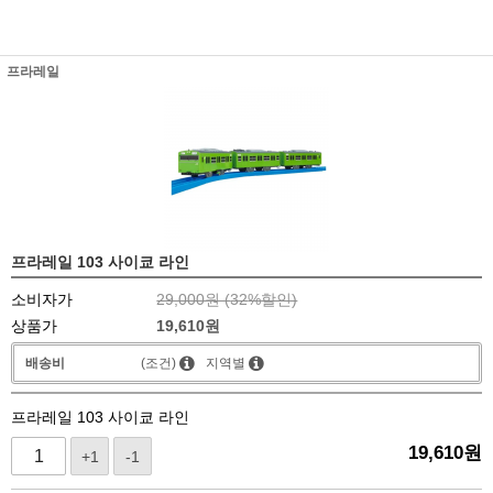
프라레일
프라레일 103 사이쿄 라인
소비자가
29,000원 (
32
%할인)
상품가
19,610
원
배송비
(조건)
지역별
프라레일 103 사이쿄 라인
19,610
원
+1
-1