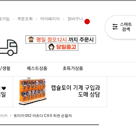
원가입
주문조회
마이페이지
장바구니
토미카
토미카 052 마츠다 CX-5 하천 순찰자
>