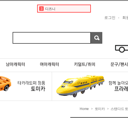
3
디즈니
4
도요타
로그인
회
5
포켓몬스터카드
6
베이비버스
7
초이카
8
현대
9
페라리
10
스바루
1
토미카
2
토미카경찰차
Home
토미카
스탠다드 
>
>