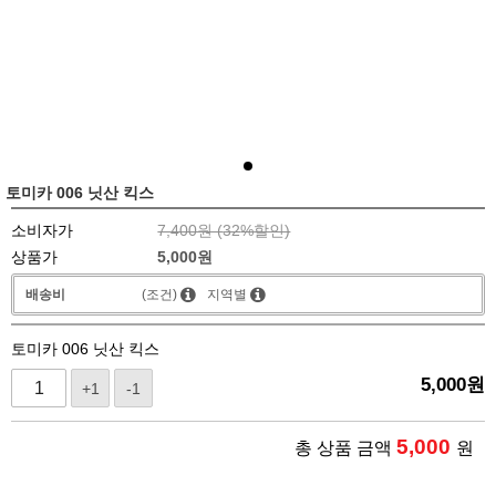
토미카 006 닛산 킥스
소비자가
7,400원 (
32
%할인)
상품가
5,000
원
배송비
(조건)
지역별
토미카 006 닛산 킥스
5,000
원
+1
-1
5,000
총 상품 금액
원