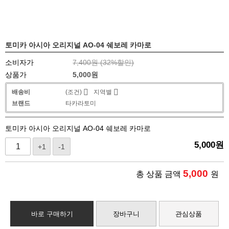
토미카 아시아 오리지널 AO-04 쉐보레 카마로
소비자가
7,400원 (
32
%할인)
상품가
5,000
원
배송비
(조건)
지역별
브랜드
타카라토미
토미카 아시아 오리지널 AO-04 쉐보레 카마로
5,000
원
+1
-1
5,000
총 상품 금액
원
바로 구매하기
장바구니
관심상품