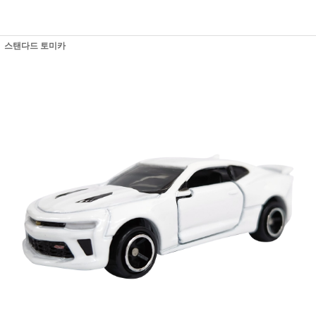
스탠다드 토미카