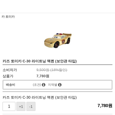
카 토미카
카즈 토미카 C-30 라이트닝 맥퀸 (보안관 타입)
소비자가
9,500원 (
18
%할인)
상품가
7,780
원
배송비
(조건)
지역별
카즈 토미카 C-30 라이트닝 맥퀸 (보안관 타입)
7,780
원
+1
-1