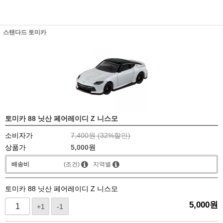
스탠다드 토미카
토미카 88 닛산 페어레이디 Z 니스모
소비자가
7,400원 (
32
%할인)
상품가
5,000
원
배송비
(조건)
지역별
토미카 88 닛산 페어레이디 Z 니스모
5,000
원
+1
-1