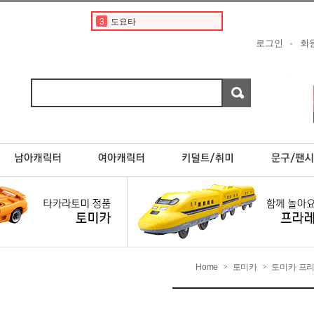
4
디즈니
5
현대
로그인
회
6
포켓몬스터카드
7
베이비버스
8
분노의질주
9
포케몬 카드
10
포켓몬카드
1
토미카
2
토미카경찰차
3
도요타
Home
토미카
토미카 프
>
>