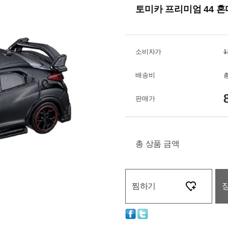
토미카 프리미엄 44 혼다 
소비자가
1
배송비
총
판매가
총 상품 금액
찜하기