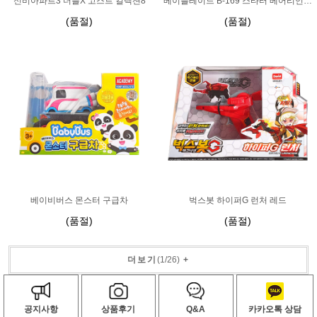
신비아파트3 더블X 고스트 컬렉션8
베이블레이드 B-169 스타터 베어리언트 루시퍼.Mb 2D
(품절)
(품절)
베이비버스 몬스터 구급차
벅스봇 하이퍼G 런처 레드
(품절)
(품절)
더보기
(
1
/
26
)
+
공지사항
상품후기
Q&A
카카오톡 상담