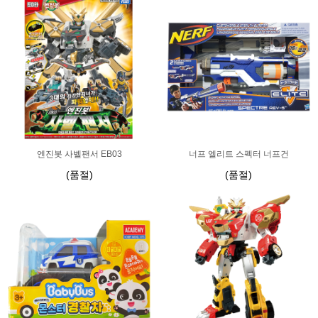
엔진봇 사벨팬서 EB03
너프 엘리트 스펙터 너프건
(품절)
(품절)