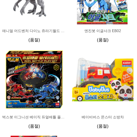
애니멀 어드벤처 다이노 쥬라기월드 인도미누스렉스
엔진봇 이글샤크 EB02
(품절)
(품절)
벅스봇 이그니션 베이직 듀얼배틀 플레이세트
베이비버스 몬스터 소방차
(품절)
(품절)