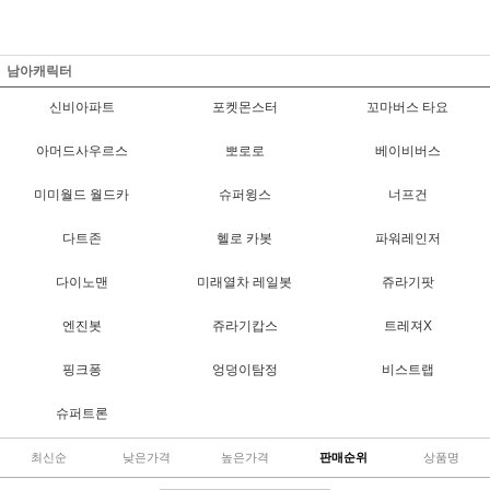
남아캐릭터
신비아파트
포켓몬스터
꼬마버스 타요
아머드사우르스
뽀로로
베이비버스
미미월드 월드카
슈퍼윙스
너프건
다트존
헬로 카봇
파워레인저
다이노맨
미래열차 레일봇
쥬라기팟
엔진봇
쥬라기캅스
트레져X
핑크퐁
엉덩이탐정
비스트랩
슈퍼트론
최신순
낮은가격
높은가격
판매순위
상품명