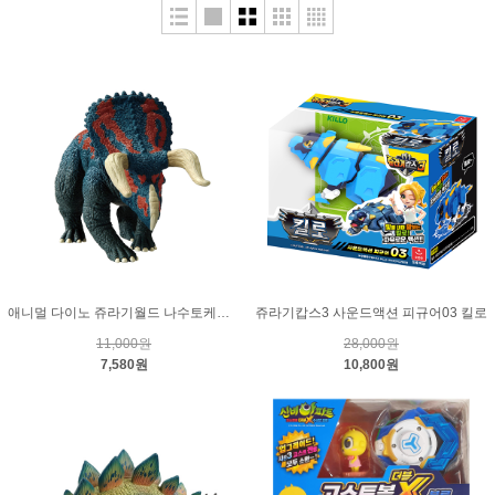
애니멀 다이노 쥬라기월드 나수토케라톱스
쥬라기캅스3 사운드액션 피규어03 킬로
11,000원
28,000원
7,580원
10,800원