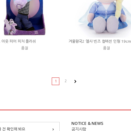
 아웃 피어 피처 플러쉬
겨울왕국2 엘사 빈즈 컬렉션 인형 19cm
품절
품절
2
1
NOTICE & NEWS
 전 확인해 봐요
공지사항