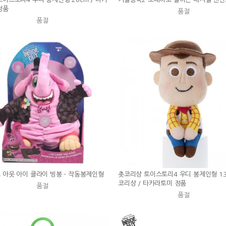
정품
품절
품절
 아웃 아이 클라이 빙봉 - 작동봉제인형
촛코리상 토이스토리4 우디 봉제인형 13
코리상 / 타카라토미 정품
품절
품절