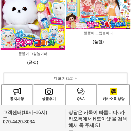
똘똘이 그림놀이터
(품절)
똘똘이 그림놀이터
(품절)
더보기
(
1
/
2
)
+
공지사항
상품후기
Q&A
카카오톡 상담
고객센터(10시~16시)
상담은 카톡이 빠릅니다. 카
ㅡ
카오톡에서 N토이샵 을 검색
070-4420-8034
해서 톡 주세요!
ㅡ