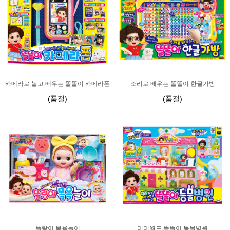
카메라로 놀고 배우는 똘똘이 카메라폰
소리로 배우는 똘똘이 한글가방
(품절)
(품절)
똘랑이 목욕놀이
미미월드 똘똘이 동물병원