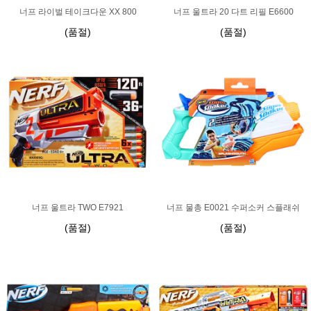
너프 라이벌 테이크다운 XX 800
너프 울트라 20 다트 리필 E6600
(품절)
(품절)
너프 울트라 TWO E7921
너프 물총 E0021 수퍼소커 스플래쉬
(품절)
(품절)