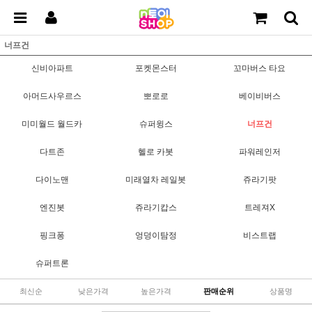
너프건
신비아파트
포켓몬스터
꼬마버스 타요
아머드사우르스
뽀로로
베이비버스
미미월드 월드카
슈퍼윙스
너프건
다트존
헬로 카봇
파워레인저
다이노맨
미래열차 레일봇
쥬라기팟
엔진봇
쥬라기캅스
트레져X
핑크퐁
엉덩이탐정
비스트랩
슈퍼트론
최신순
낮은가격
높은가격
판매순위
상품명