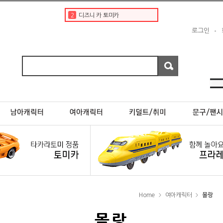
2
디즈니 카 토미카
3
디즈니
로그인
4
토미카경찰차
5
페라리
6
초이카
7
rx7
8
포켓몬카드
9
스바루
10
포켓몬스터카드
1
토미카
Home
여아캐릭터
몰랑
>
>
몰랑