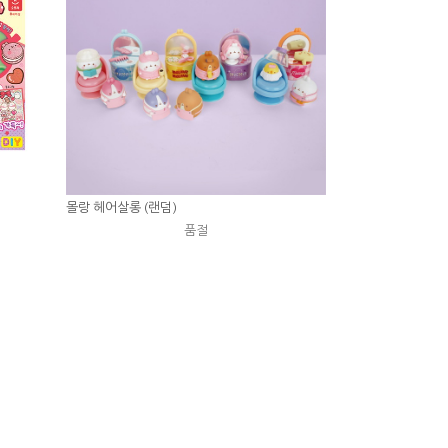
몰랑 헤어살롱 (랜덤)
품절