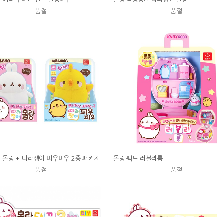
품절
품절
 몰랑 + 따라쟁이 피우피우 2종 패키지
몰랑 팩트 러블리룸
품절
품절