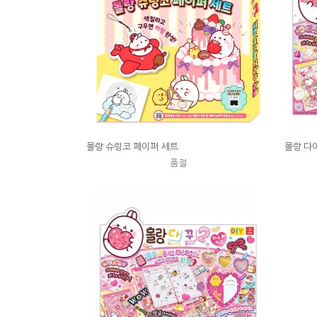
몰랑 슈링코 페이퍼 세트
몰랑 다
품절