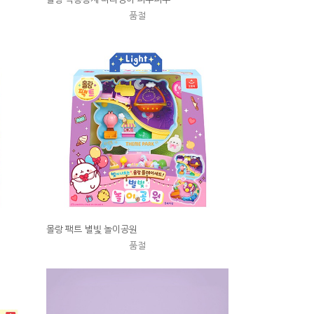
품절
몰랑 팩트 별빛 놀이공원
품절