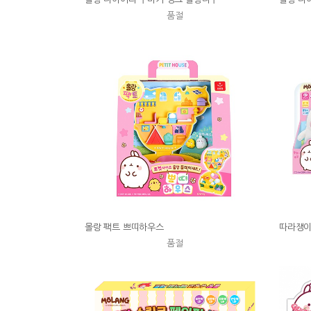
품절
몰랑 팩트 쁘띠하우스
따라쟁이
품절