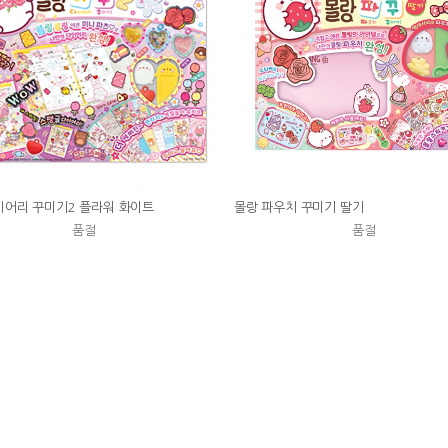
이어리 꾸미기2 플라워 화이트
몰랑 파우치 꾸미기 딸기
품절
품절