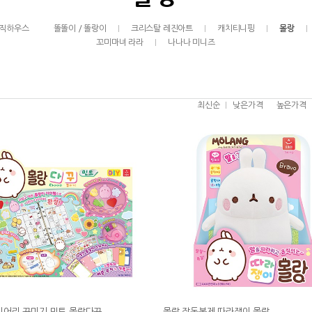
매직하우스
똘똘이 / 똘랑이
크리스탈 레진아트
캐치티니핑
몰랑
꼬미마녀 라라
나나나 미니즈
최신순
낮은가격
높은가격
이어리 꾸미기 민트 몰랑다꾸
몰랑 작동봉제 따라쟁이 몰랑