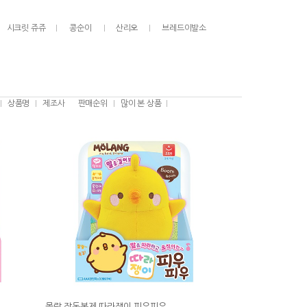
시크릿 쥬쥬
콩순이
산리오
브레드이발소
상품명
제조사
판매순위
많이 본 상품
몰랑 작동봉제 따라쟁이 피우피우