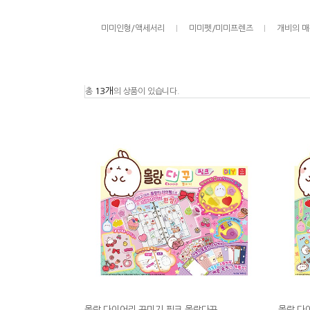
미미인형/액세서리
미미펫/미미프렌즈
개비의 
13개
총
의 상품이 있습니다.
몰랑 다이어리 꾸미기 핑크 몰랑다꾸
몰랑 다