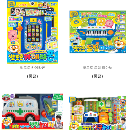
뽀로로 카메라폰
뽀로로 드럼 피아노
(품절)
(품절)