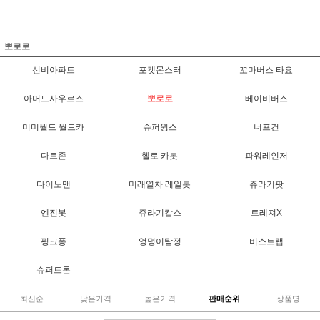
뽀로로
신비아파트
포켓몬스터
꼬마버스 타요
아머드사우르스
뽀로로
베이비버스
미미월드 월드카
슈퍼윙스
너프건
다트존
헬로 카봇
파워레인저
다이노맨
미래열차 레일봇
쥬라기팟
엔진봇
쥬라기캅스
트레져X
핑크퐁
엉덩이탐정
비스트랩
슈퍼트론
최신순
낮은가격
높은가격
판매순위
상품명