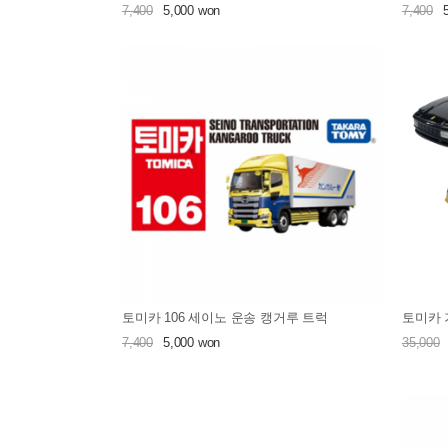
7,400
5,000 won
7,400
토미카 106 세이노 운송 캥거루 트럭
토미카 
7,400
5,000 won
35,000