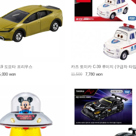
19 도요타 프리우스
카즈 토미카 C-39 루이지 (구급차 타입
5,000 won
11,500
7,780 won