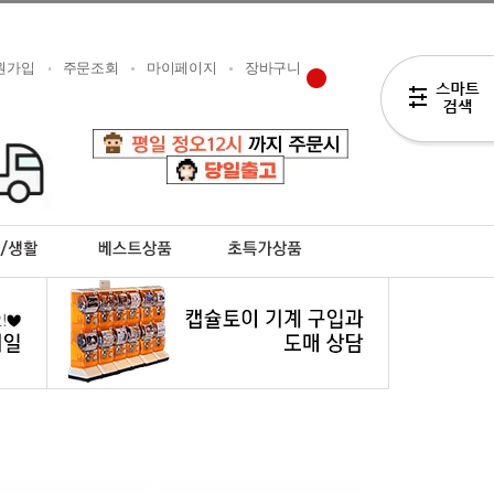
원가입
주문조회
마이페이지
장바구니