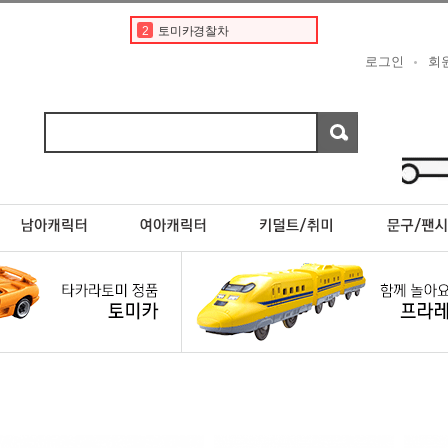
3
디즈니
4
도요타
로그인
회
5
베이비버스
6
포켓몬스터카드
7
초이카
8
현대
9
스바루
10
포케몬 카드
1
토미카
2
토미카경찰차