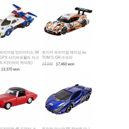
프리미엄 언리미티드 09
토미카 프리미엄 레이싱 au
GPX 사이버포뮬러 아스
TOM S GR 수프라
S.X (카자미 하야토)
24,000
17,460 won
13,370 won
프리미엄 46 도요타 스
토미카 아시아 55 람보르기니