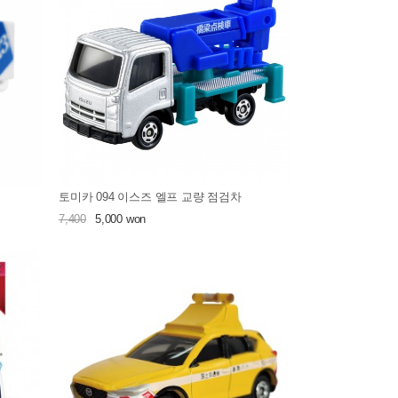
토미카 094 이스즈 엘프 교량 점검차
7,400
5,000 won