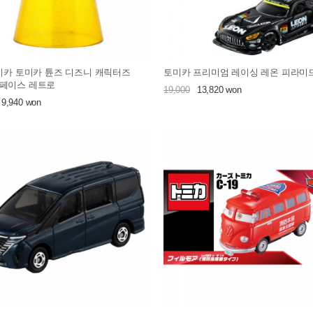
카 토미카 튠즈 디즈니 캐릭터즈
토미카 프리미엄 레이싱 레온 피라미드
 스페이스 레트로
19,000
13,820 won
9,940 won