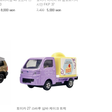
0
시안 FKP 37
8,000 won
7,400
5,000 won
토미카 27 스바루 삼바 케이크 트럭