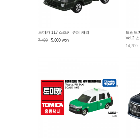
토미카 117 스즈키 슈퍼 캐리
드림토미
Vol.2
7,400
5,000 won
14,700