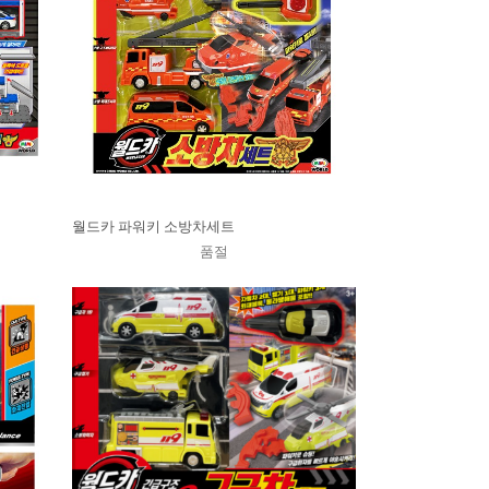
월드카 파워키 소방차세트
품절