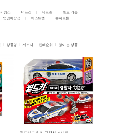
슈퍼윙스
너프건
다트존
헬로 카봇
엉덩이탐정
비스트랩
슈퍼트론
격
상품명
제조사
판매순위
많이 본 상품
월드카 파워키 경찰차 소나타