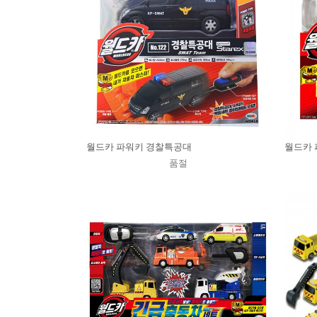
월드카 파워키 경찰특공대
월드카 
품절