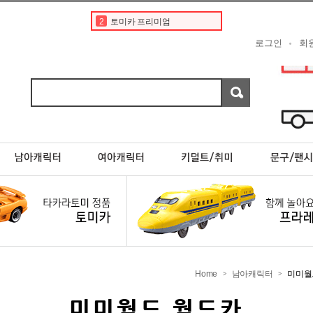
2
토미카 프리미엄
3
타미야
로그인
회
4
토미카경찰차
5
디즈니
6
포켓몬카드
7
프리미엄
8
한정판
9
도요타
10
24
1
토미카
Home
남아캐릭터
미미월
>
>
미미월드 월드카