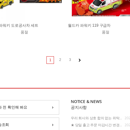
파워키 도로공사차 세트
월드카 파워키 119 구급차
품절
품절
2
3
1
NOTICE & NEWS
화 전 확인해 봐요
공지사항
202
우리 회사와 상호 합의 없는 위탁...
202
송조회
★ 당일 출고 주문 마감시간 변경...