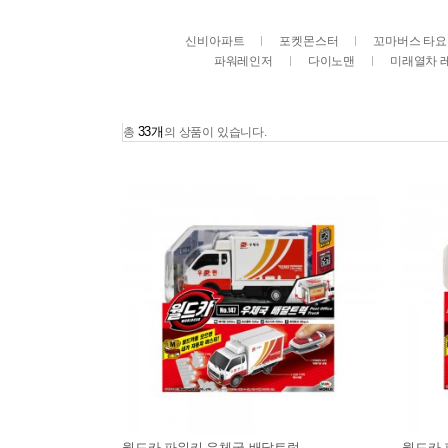
신비아파트
포켓몬스터
꼬마버스 타요
파워레인저
다이노맨
미래열차 
33개
총
의 상품이 있습니다.
월드카 파워키 우체국 배달트럭
월드카 