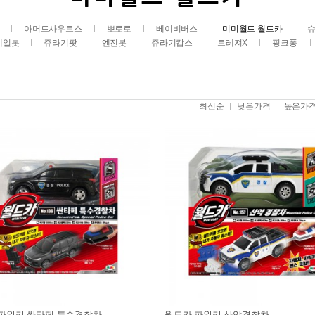
아머드사우르스
뽀로로
베이비버스
미미월드 월드카
레일봇
쥬라기팟
엔진봇
쥬라기캅스
트레져X
핑크퐁
최신순
낮은가격
높은가
파워키 싼타페 특수경찰차
월드카 파워키 산악경찰차