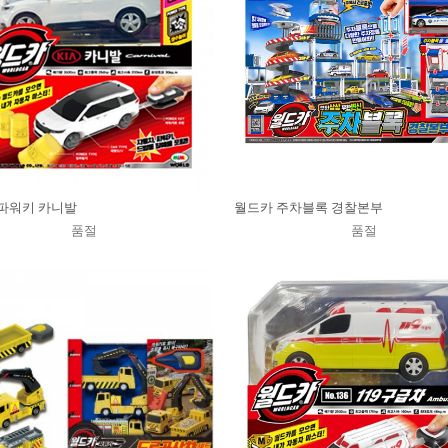
파워키 카니발
월드카 주차블록 경찰본부
품절
품절