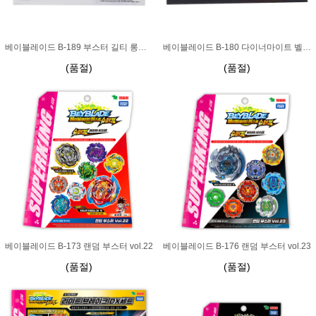
베이블레이드 B-189 부스터 길티 롱기누스.Kr.MDs-2
베이블레이드 B-180 다이너마이트 벨리알
(품절)
(품절)
베이블레이드 B-173 랜덤 부스터 vol.22
베이블레이드 B-176 랜덤 부스터 vol.23
(품절)
(품절)