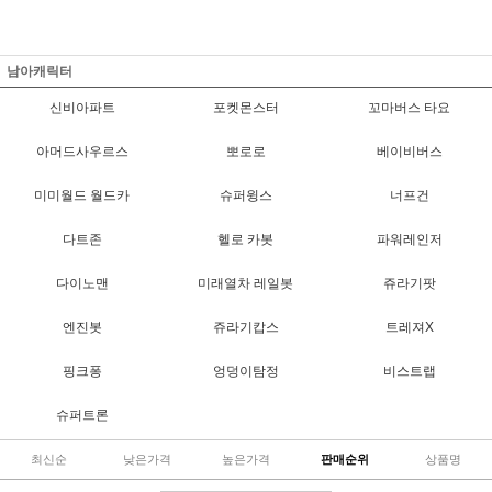
남아캐릭터
신비아파트
포켓몬스터
꼬마버스 타요
아머드사우르스
뽀로로
베이비버스
미미월드 월드카
슈퍼윙스
너프건
다트존
헬로 카봇
파워레인저
다이노맨
미래열차 레일봇
쥬라기팟
엔진봇
쥬라기캅스
트레져X
핑크퐁
엉덩이탐정
비스트랩
슈퍼트론
최신순
낮은가격
높은가격
판매순위
상품명