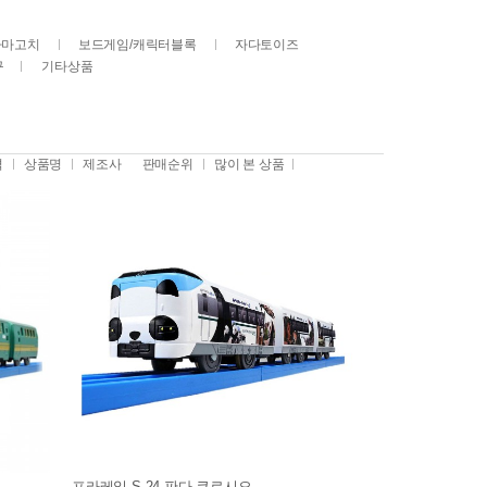
다마고치
보드게임/캐릭터블록
자다토이즈
구
기타상품
격
상품명
제조사
판매순위
많이 본 상품
프라레일 S-24 판다 쿠로시오