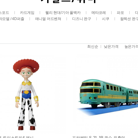
스포드
카드게임
웰리 현대/기아 풀백카
메타코레
파포
라모델 / 4D퍼즐
애니멀 어드벤쳐
디즈니 완구
시쿠
컬렉션 완
최신순
낮은가격
높은가
 토이스토리4 제시
프라레일 S-21 JR 큐슈 유후인