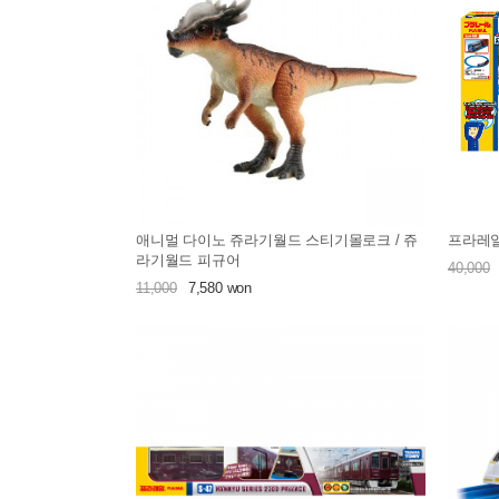
애니멀 다이노 쥬라기월드 스티기몰로크 / 쥬
프라레일
라기월드 피규어
40,000
11,000
7,580 won