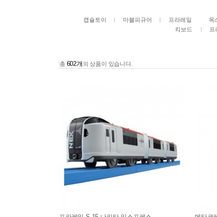
캡슐토이
마블피규어
프라레일
옥
킥보드
프
602개
총
의 상품이 있습니다.
프라레일 S-15 나리타 익스프레스
메타코레