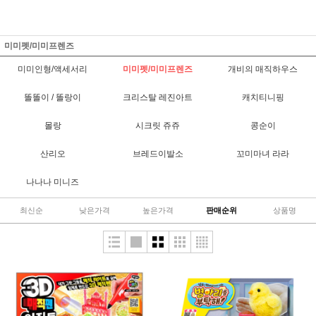
미미펫/미미프렌즈
미미인형/액세서리
미미펫/미미프렌즈
개비의 매직하우스
똘똘이 / 똘랑이
크리스탈 레진아트
캐치티니핑
몰랑
시크릿 쥬쥬
콩순이
산리오
브레드이발소
꼬미마녀 라라
나나나 미니즈
최신순
낮은가격
높은가격
판매순위
상품명