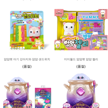
얌얌펫 아기 강아지와 얌얌 샌드위치
미미월드 얌얌펫 얌얌 젤리
(품절)
(품절)