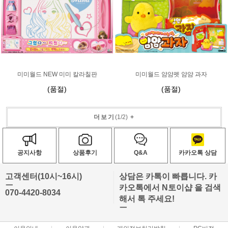
미미월드 NEW 미미 칼라칠판
미미월드 얌얌펫 얌얌 과자
(품절)
(품절)
더보기
(
1
/
2
)
+
공지사항
상품후기
Q&A
카카오톡 상담
고객센터(10시~16시)
상담은 카톡이 빠릅니다. 카
ㅡ
카오톡에서 N토이샵 을 검색
070-4420-8034
해서 톡 주세요!
ㅡ