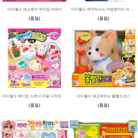
미미월드 애교쟁이 우리집 비숑이
미미월드 매직믹시스 마법항아리 리필팩
(품절)
(품절)
미미월드 메이킹 스퀴시 리필 디저트 카페
미미월드 애교부리는 볼빨간코기
(품절)
(품절)