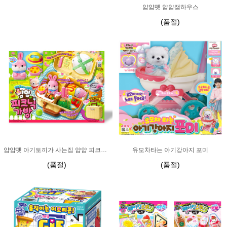
얌얌펫 얌얌잼하우스
(품절)
얌얌펫 아기토끼가 사는집 얌얌 피크닉 가방
유모차타는 아기강아지 포미
(품절)
(품절)