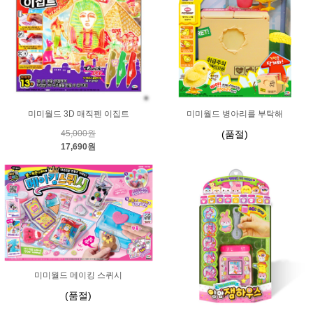
미미월드 3D 매직펜 이집트
미미월드 병아리를 부탁해
45,000원
(품절)
17,690원
미미월드 메이킹 스퀴시
(품절)