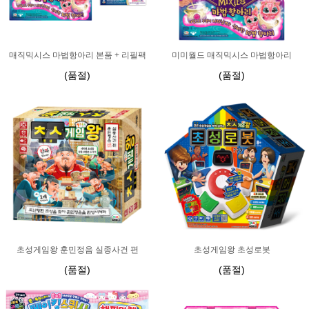
매직믹시스 마법항아리 본품 + 리필팩
미미월드 매직믹시스 마법항아리
(품절)
(품절)
초성게임왕 훈민정음 실종사건 편
초성게임왕 초성로봇
(품절)
(품절)