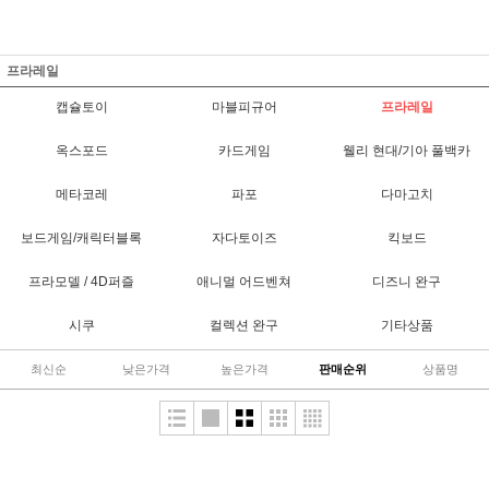
프라레일
캡슐토이
마블피규어
프라레일
옥스포드
카드게임
웰리 현대/기아 풀백카
메타코레
파포
다마고치
보드게임/캐릭터블록
자다토이즈
킥보드
프라모델 / 4D퍼즐
애니멀 어드벤쳐
디즈니 완구
시쿠
컬렉션 완구
기타상품
최신순
낮은가격
높은가격
판매순위
상품명