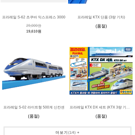
프라레일 S-62 츠쿠바 익스프레스 3000
프라레일 KTX 단품 (3량 기차)
29,000원
(품절)
19,610원
프라레일 S-02 라이트형 500계 신칸센
프라레일 KTX DX 세트 (KTX 3량 기차 포함)
(품절)
(품절)
더보기
(
1
/
4
)
+