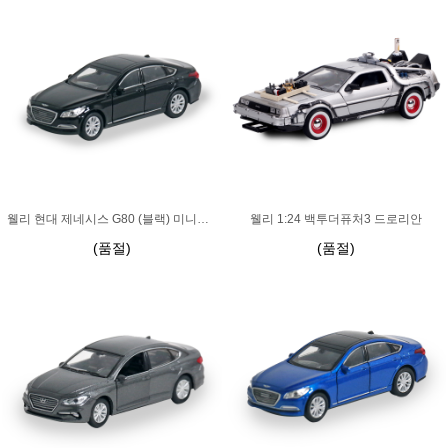
웰리 현대 제네시스 G80 (블랙) 미니카 풀백카 / 1:38 스케일
웰리 1:24 백투더퓨처3 드로리안
(품절)
(품절)