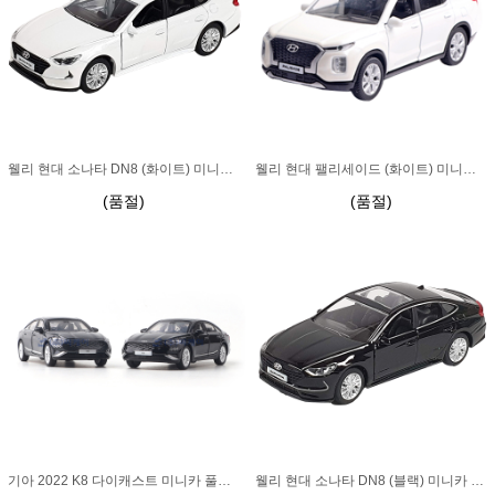
웰리 현대 소나타 DN8 (화이트) 미니카 풀백카 / 1:38
웰리 현대 팰리세이드 (화이트) 미니카 풀백카 / 1:38 스케일
(품절)
(품절)
기아 2022 K8 다이캐스트 미니카 풀백카(블랙)
웰리 현대 소나타 DN8 (블랙) 미니카 풀백카 / 1:38