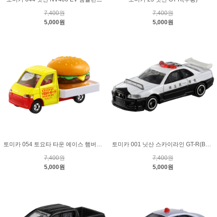
7,400원
7,400원
5,000원
5,000원
토미카 054 토요타 타운 에이스 햄버거 차
토미카 001 닛산 스카이라인 GT-R(BNR34) 경찰차
7,400원
7,400원
5,000원
5,000원