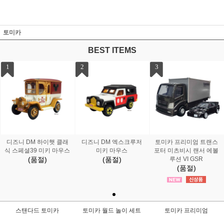
토미카
BEST ITEMS
1
2
3
디즈니 DM 하이햇 클래
디즈니 DM 엑스크루저
토미카 프리미엄 트랜스
식 스페셜39 미키 마우스
미키 마우스
포터 미츠비시 랜서 에볼
(품절)
(품절)
루션 VI GSR
(품절)
스탠다드 토미카
토미카 월드 놀이 세트
토미카 프리미엄