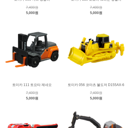
7,400원
7,400원
5,000원
5,000원
토미카 111 토요타 제네오
토미카 056 코마츠 불도저 D155AX-6
7,400원
7,400원
5,000원
5,000원