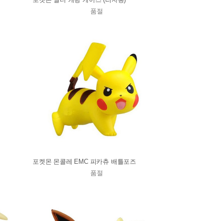
품절
포켓몬 몬콜레 EMC 피카츄 배틀포즈
품절