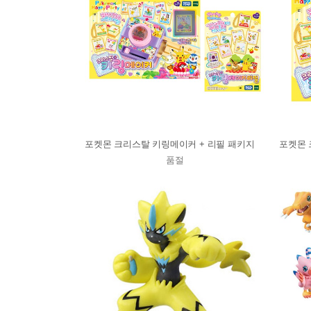
포켓몬 크리스탈 키링메이커 + 리필 패키지
포켓몬
품절