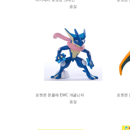
품절
포켓몬 몬콜레 EMC 개굴닌자
포켓몬 
품절