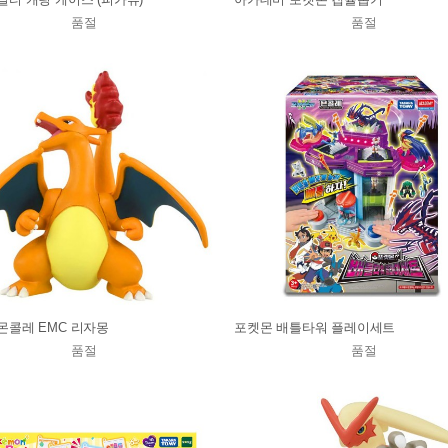
품절
품절
몬콜레 EMC 리자몽
포켓몬 배틀타워 플레이세트
품절
품절