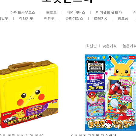
아머드사우르스
뽀로로
베이비버스
미미월드 월드카
레일봇
쥬라기팟
엔진봇
쥬라기캅스
트레져X
핑크퐁
최신순
낮은가격
높은가
멀티 캐링 케이스 (피카츄)
아카데미 포켓몬 캡슐뽑기