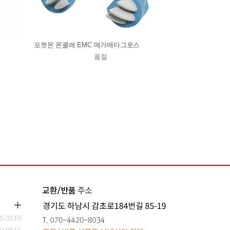
포켓몬 몬콜레 EMC 메가메타그로스
품절
5.02.10