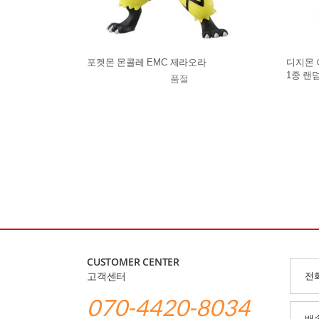
포켓몬 몬콜레 EMC 제라오라
디지몬 
1종 랜
품절
CUSTOMER CENTER
고객센터
전
070-4420-8034
배