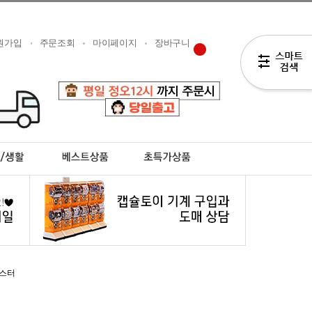
원가입
주문조회
마이페이지
장바구니
스터