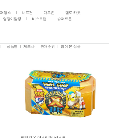
슈퍼윙스
너프건
다트존
헬로 카봇
엉덩이탐정
비스트랩
슈퍼트론
격
상품명
제조사
판매순위
많이 본 상품
트레져 X 미스티컬 비스트