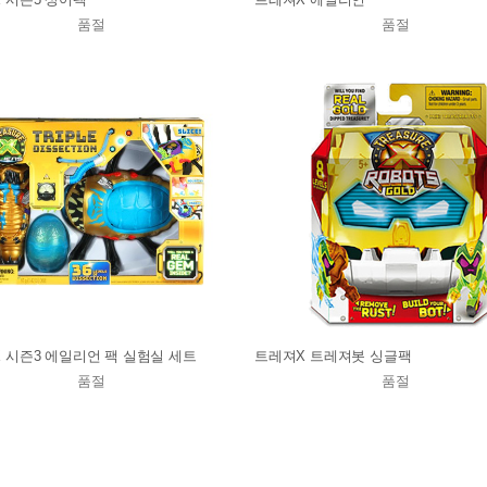
품절
품절
 시즌3 에일리언 팩 실험실 세트
트레져X 트레져봇 싱글팩
품절
품절