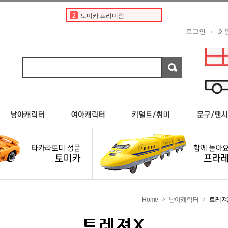
2
토미카 프리미엄
3
도요타
로그인
회
4
토미카경찰차
5
타미야
6
디즈니
7
포켓몬카드
8
한정판
9
프리미엄
10
제네시스 G80
1
토미카
Home
남아캐릭터
트레져
>
>
트레져X