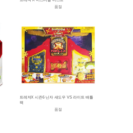
품절
트레져X 시즌6 닌자 섀도우 VS 라이트 배틀
팩
품절