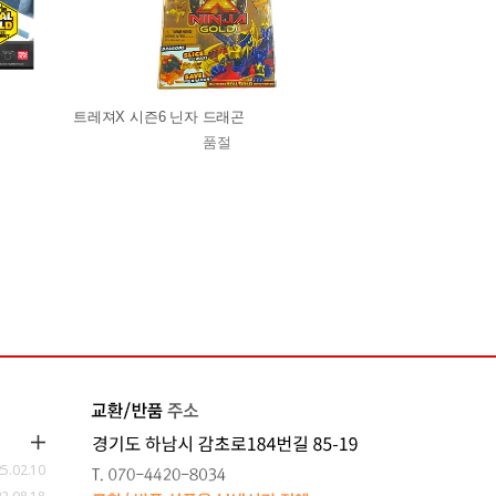
트레져X 시즌6 닌자 드래곤
품절
5.02.10