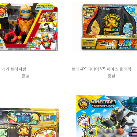
 메가 트레져봇
트레져X 파이어 VS 아이스 헌터팩
품절
품절