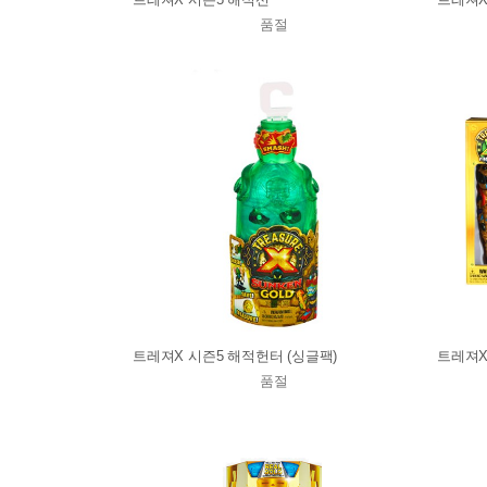
품절
트레져X 시즌5 해적헌터 (싱글팩)
트레져X
품절