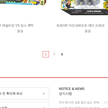
X 에일리언 VS 킹스 3PK
트레져X 마인크래프트 엔더 드래곤
품절
품절
2
1
NOTICE & NEWS
화 전 확인해 봐요
공지사항
202
우리 회사와 상호 합의 없는 위탁...
송조회