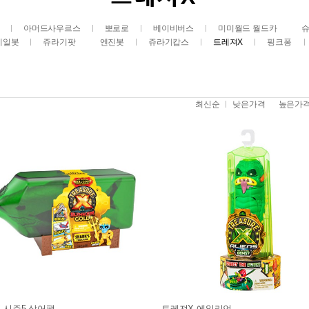
아머드사우르스
뽀로로
베이비버스
미미월드 월드카
레일봇
쥬라기팟
엔진봇
쥬라기캅스
트레져X
핑크퐁
최신순
낮은가격
높은가
 시즌5 상어팩
트레져X 에일리언