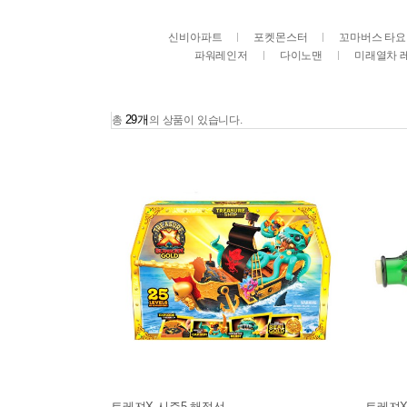
신비아파트
포켓몬스터
꼬마버스 타요
파워레인저
다이노맨
미래열차 
29개
총
의 상품이 있습니다.
트레져X 시즌5 해적선
트레져X