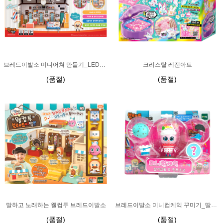
브레드이발소 미니어쳐 만들기_LED전구 포함
크리스탈 레진아트
(품절)
(품절)
말하고 노래하는 웰컴투 브레드이발소
브레드이발소 미니컵케익 꾸미기_딸기크림 & 민트초코 (리뉴얼)
(품절)
(품절)