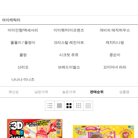
여아캐릭터
미미인형/액세서리
미미펫/미미프렌즈
개비의 매직하우스
똘똘이 / 똘랑이
크리스탈 레진아트
캐치티니핑
몰랑
시크릿 쥬쥬
콩순이
산리오
브레드이발소
꼬미마녀 라라
나나나 미니즈
최신순
낮은가격
높은가격
판매순위
상품명