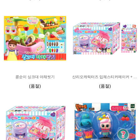
콩순이 싱크대 야채씻기
산리오캐릭터즈 입체스티커메이커 + 리필 패키지
(품절)
(품절)