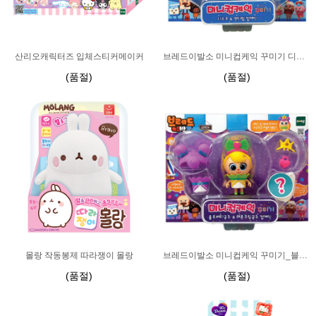
산리오캐릭터즈 입체스티커메이커
브레드이발소 미니컵케익 꾸미기 디스코 & 캔디팝
(품절)
(품절)
몰랑 작동봉제 따라쟁이 몰랑
브레드이발소 미니컵케익 꾸미기_블루베리 & 레몬공주
(품절)
(품절)