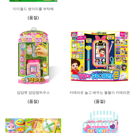
미미월드 병아리를 부탁해
(품절)
얌얌펫 얌얌잼하우스
카메라로 놀고 배우는 똘똘이 카메라폰
(품절)
(품절)