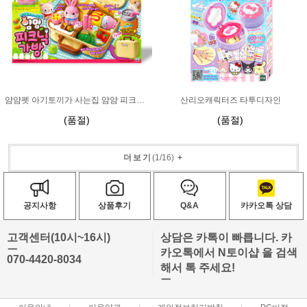
얌얌펫 아기토끼가 사는집 얌얌 피크닉 가방
산리오캐릭터즈 타투디자인
(품절)
(품절)
더보기
(
1
/
16
)
+
공지사항
상품후기
Q&A
카카오톡 상담
고객센터(10시~16시)
상담은 카톡이 빠릅니다. 카
ㅡ
카오톡에서 N토이샵 을 검색
070-4420-8034
해서 톡 주세요!
ㅡ