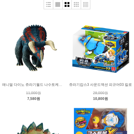
애니멀 다이노 쥬라기월드 나수토케라톱스
쥬라기캅스3 사운드액션 피규어03 킬로
11,000원
28,000원
7,580원
10,800원