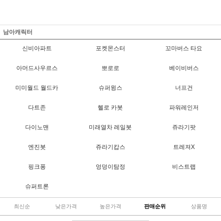
남아캐릭터
신비아파트
포켓몬스터
꼬마버스 타요
아머드사우르스
뽀로로
베이비버스
미미월드 월드카
슈퍼윙스
너프건
다트존
헬로 카봇
파워레인저
다이노맨
미래열차 레일봇
쥬라기팟
엔진봇
쥬라기캅스
트레져X
핑크퐁
엉덩이탐정
비스트랩
슈퍼트론
최신순
낮은가격
높은가격
판매순위
상품명