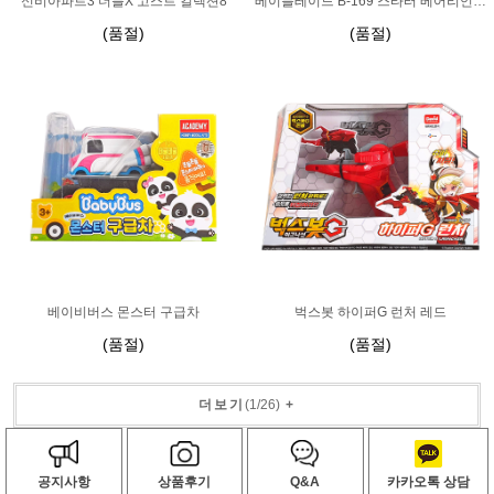
신비아파트3 더블X 고스트 컬렉션8
베이블레이드 B-169 스타터 베어리언트 루시퍼.Mb 2D
(품절)
(품절)
베이비버스 몬스터 구급차
벅스봇 하이퍼G 런처 레드
(품절)
(품절)
더보기
(
1
/
26
)
+
공지사항
상품후기
Q&A
카카오톡 상담