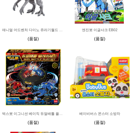
애니멀 어드벤처 다이노 쥬라기월드 인도미누스렉스
엔진봇 이글샤크 EB02
(품절)
(품절)
벅스봇 이그니션 베이직 듀얼배틀 플레이세트
베이비버스 몬스터 소방차
(품절)
(품절)