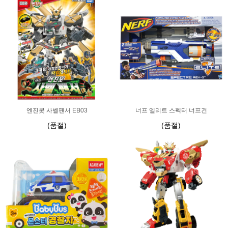
엔진봇 사벨팬서 EB03
너프 엘리트 스펙터 너프건
(품절)
(품절)